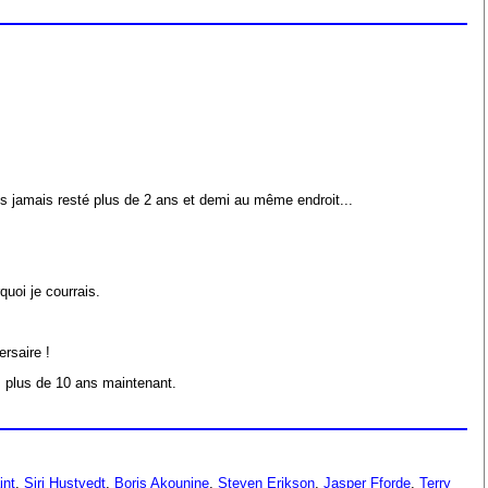
étais jamais resté plus de 2 ans et demi au même endroit...
quoi je courrais.
rsaire !
 plus de 10 ans maintenant.
int
,
Siri Hustvedt
,
Boris Akounine
,
Steven Erikson
,
Jasper Fforde
,
Terry