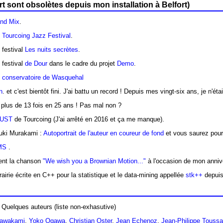
art sont obsolètes depuis mon installation à Belfort)
nd Mix
.
e
Tourcoing Jazz Festival
.
 festival
Les nuits secrètes
.
 festival
de Dour
dans le cadre du projet
Demo
.
u
conservatoire de Wasquehal
n
. et c'est bientôt fini. J'ai battu un record ! Depuis mes vingt-six ans, je n'
plus de 13 fois en 25 ans ! Pas mal non ?
UST
de Tourcoing (J'ai arrêté en 2016 et ça me manque).
ruki Murakami :
Autoportrait de l'auteur en coureur de fond
et vous saurez pour
IMS
.
ent la chanson
"We wish you a Brownian Motion..."
à l'occasion de mon annive
rairie écrite en C++ pour la statistique et le data-mining appellée
stk++
depuis
. Quelques auteurs (liste non-exhasutive)
Kawakami
,
Yoko Ogawa
,
Christian Oster
,
Jean Echenoz
,
Jean-Philippe Toussa